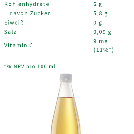
Kohlenhydrate
6 g
davon Zucker
5,8 g
Eiweiß
0 g
Salz
0,09 g
9 mg
Vitamin C
(11%*)
*% NRV pro 100 ml