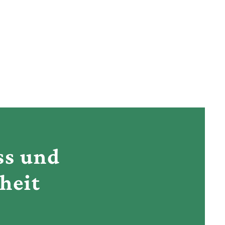
ss und
heit