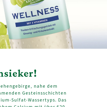
nsieker!
iehengebirge, nahe dem
kommenden Gesteinsschichten
cium-Sulfat-Wassertyps. Das
ichem Calcium mit über 620