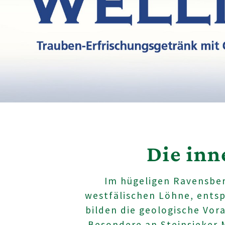
Die in
Im hügeligen Ravensbe
westfälischen Löhne, entsp
bilden die geologische Vor
Besondere an Steinsieker 