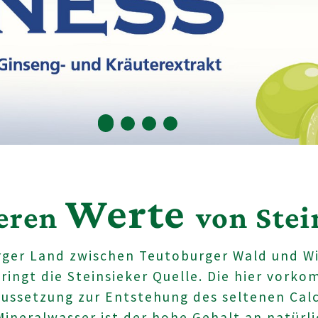
Werte
neren
von Stei
rger Land zwischen Teutoburger Wald und W
ringt die Steinsieker Quelle. Die hier vor
aussetzung zur Entstehung des seltenen Cal
Mineralwasser ist der hohe Gehalt an natürl